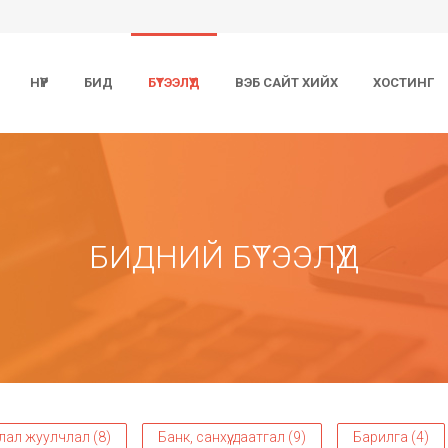
НҮҮР
БИД
БҮТЭЭЛҮҮД
ВЭБ САЙТ ХИЙХ
ХОСТИНГ
БИДНИЙ БҮТЭЭЛҮҮД
лал жуулчлал (8)
Банк, санхүү, даатгал (9)
Барилга (4)