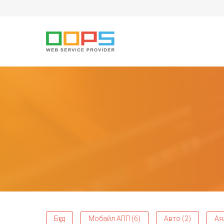
Бүгд
Мобайл АПП (6)
Авто (2)
Ая