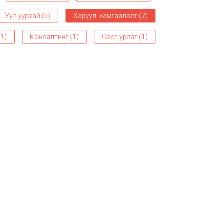
Уул уурхай (5)
Харуул, хамгаалалт (2)
1)
Консалтинг (1)
Соёл урлаг (1)