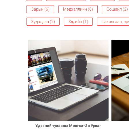
Зарын (6)
Мэдээллийн (6)
Сошайл (2)
Худалдаа (2)
Хүүхдийн (1)
Цахилгаан, эрч
Үндэсний тулааны Монгол-Зо Урлаг