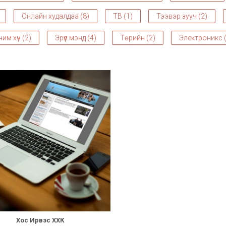
Онлайн худалдаа (8)
ТВ (1)
Тээвэр зууч (2)
им хүч (2)
Эрүүл мэнд (4)
Төрийн (2)
Электроникс (
Хос Ирвэс ХХК