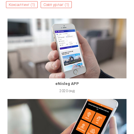
Консалтинг (1)
Соёл урлаг (1)
eNisleg APP
2020 онд