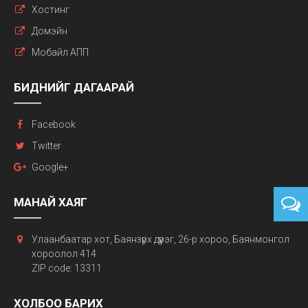
Хостинг
Домэйн
Мобайл АПП
БИДНИЙГ ДАГААРАЙ
Facebook
Twitter
Google+
МАНАЙ ХАЯГ
Улаанбаатар хот, Баянзүрх дүүрэг, 26-р хороо, Баянмонгол
хороолол 414
ZIP code: 13311
ХОЛБОО БАРИХ