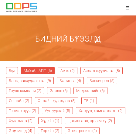
БИДНИЙ БҮТЭЭЛҮҮД
Бүгд
Мобайл АПП (6)
Авто (2)
Аялал жуулчлал (8)
Банк, санхүү, даатгал (9)
Барилга (4)
Боловсрол (5)
Групп компани (2)
Зарын (6)
Мэдээллийн (6)
Сошайл (2)
Онлайн худалдаа (8)
ТВ (1)
Тээвэр зууч (2)
Уул уурхай (5)
Харуул, хамгаалалт (2)
Худалдаа (2)
Хүүхдийн (1)
Цахилгаан, эрчим хүч (2)
Эрүүл мэнд (4)
Төрийн (2)
Электроникс (1)